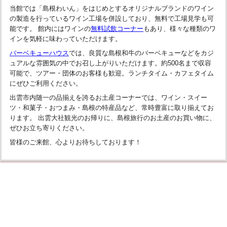
当館では「島根わいん」をはじめとするオリジナルブランドのワイン
の製造を行っているワイン工場を併設しており、無料で工場見学も可
能です。 館内にはワインの
無料試飲コーナー
もあり、様々な種類のワ
インを気軽に味わっていただけます。
バーベキューハウス
では、良質な島根和牛のバーベキューなどをカジ
ュアルな雰囲気の中でお召し上がりいただけます。約500名まで収容
可能で、ツアー・団体のお客様も歓迎。ランチタイム・カフェタイム
にぜひご利用ください。
出雲市内随一の品揃えを誇るお土産コーナーでは、ワイン・スイー
ツ・和菓子・おつまみ・島根の特産品など、常時豊富に取り揃えてお
ります。 出雲大社観光のお帰りに、島根旅行のお土産のお買い物に、
ぜひお立ち寄りください。
皆様のご来館、心よりお待ちしております！