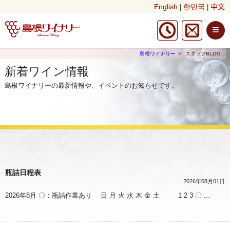
English
한민국
中文
|
|
≡
島根ワイナリー
スタッフBLOG
新着ワイン情報
島根ワイナリーの最新情報や、イベントのお知らせです。
瓶詰日程表
2026年08月01日
2026年8月 〇：瓶詰作業あり 日 月 火 水 木 金 土 1 2 3 〇 ...