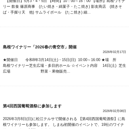
【開催日】5月3・4・5日 【時間】10：00～16：00 【場所】島根ワイナ
リー 飲食 篠原商事 (たい焼き・綿菓子・たこ焼き) 影友商店 (焼きそ
ば・手握り天 他) サムライボール (たこ焼き) 細...
島根ワイナリー「2026春の青空市」開催
2026年02月17日
★開催日 令和8年3月14日(土)・15日(日) 10:00～16:00 ★場 所
島根ワイナリー芝生広場・多目的ホール ☆イベント内容 14日(土) 芝生
広場 野菜・果物販売...
第4回西国葡萄酒祭に参加します
2026年02月08日
2026年3月8日(日)に松江テルサで開催される 【第4回西国葡萄酒祭】に島
根ワイナリーも参加します。 しまね初開催のイベントで、19社のワイナ