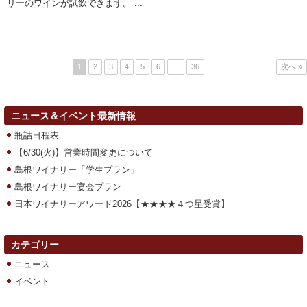
リーのワインが試飲できます。 ...
1
2
3
4
5
6
…
36
次へ »
ニュース＆イベント最新情報
瓶詰日程表
【6/30(火)】営業時間変更について
島根ワイナリー「学生プラン」
島根ワイナリー宴会プラン
日本ワイナリーアワード2026【★★★★４つ星受賞】
カテゴリー
ニュース
イベント