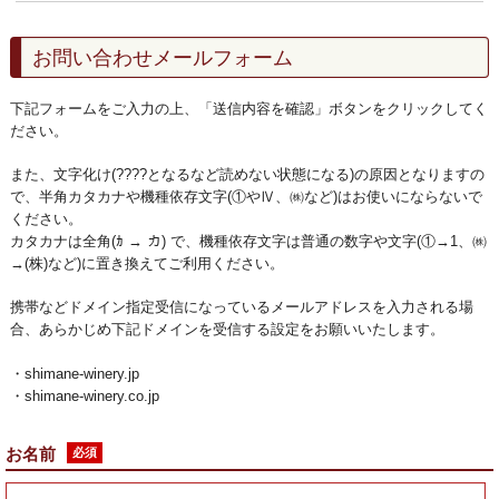
お問い合わせメールフォーム
下記フォームをご入力の上、「送信内容を確認」ボタンをクリックしてく
ださい。
また、文字化け(????となるなど読めない状態になる)の原因となりますの
で、半角カタカナや機種依存文字(①やⅣ、㈱など)はお使いにならないで
ください。
カタカナは全角(ｶ → カ) で、機種依存文字は普通の数字や文字(①→1、㈱
→(株)など)に置き換えてご利用ください。
携帯などドメイン指定受信になっているメールアドレスを入力される場
合、あらかじめ下記ドメインを受信する設定をお願いいたします。
・shimane-winery.jp
・shimane-winery.co.jp
お名前
必須