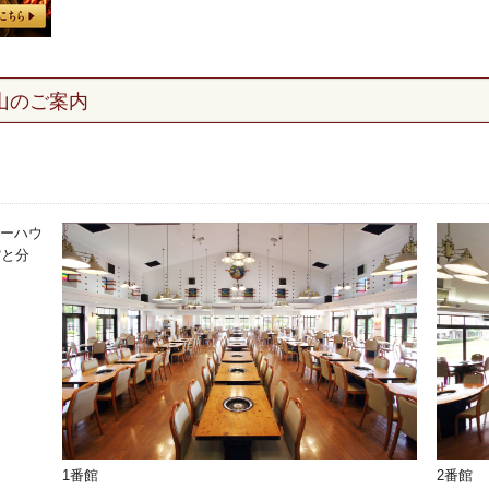
山のご案内
ーハウ
館と分
1番館
2番館