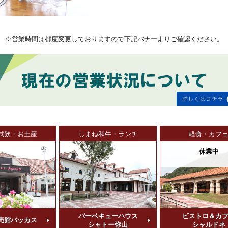
※営業時間は都度変更しておりますので下記バナーよりご確認ください。
試飲・お土産
しまね和牛・ランチ
軽食・カフ
休業中
バーベキューハウス
ビストロ＆カ
売館バッカス
シャトー弥山
シャルドネ