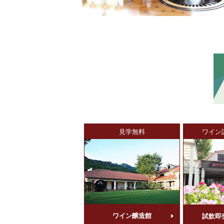
見学無料
ワイン
ワイン醸造館
試飲即