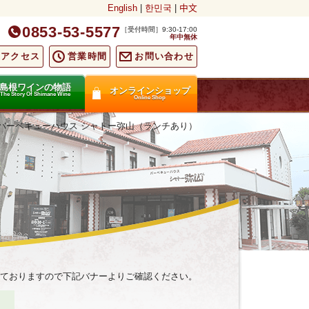
English
|
한민국
|
中文
0853-53-5577
［受付時間］9:30-17:00
年中無休
通アクセス
営業時間
お問い合わせ
島根ワインの物語
オンラインショップ
The Story Of Shimane Wine
Online Shop
バーベキューハウス
シャトー弥山（ランチあり）
ておりますので下記バナーよりご確認ください。