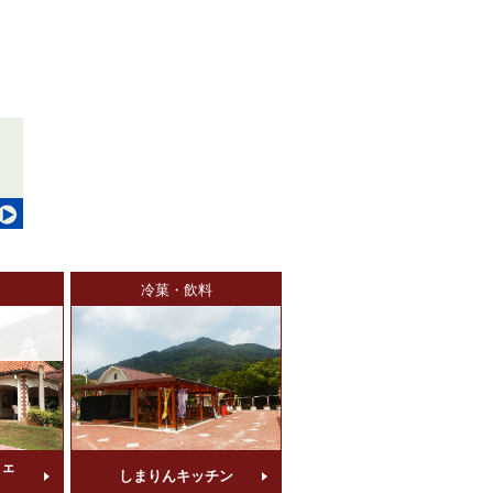
ェ
冷菓・飲料
フェ
しまりんキッチン