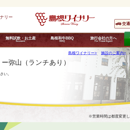
ナリー
交
無料試飲・お土産
島根和牛BBQ
旅行会社の方へ
Souvenir
BBQ
For Travel Agent
島根ワイナリー
施設のご案内
トー弥山（ランチあり）
さい。
※営業時間は都度変更し