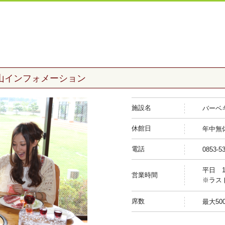
山
インフォメーション
施設名
バーベ
休館日
年中無
電話
0853-5
平日 11
営業時間
※ラス
席数
最大50