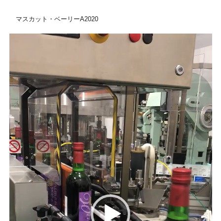
マスカット・ベーリーA2020
動
画
プ
レ
ー
ヤ
ー