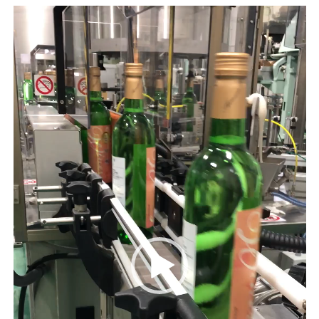
動
画
プ
レ
ー
ヤ
ー