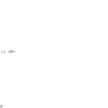
ト（NV）
2