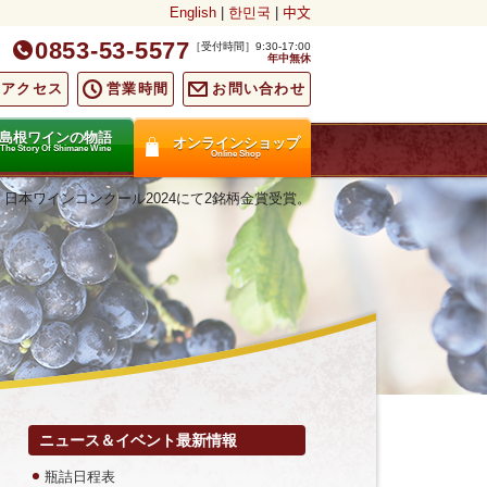
English
|
한민국
|
中文
0853-53-5577
［受付時間］9:30-17:00
年中無休
通アクセス
営業時間
お問い合わせ
島根ワインの物語
オンラインショップ
The Story Of Shimane Wine
Online Shop
 日本ワインコンクール2024にて2銘柄金賞受賞。
ニュース＆イベント最新情報
瓶詰日程表