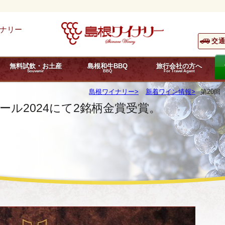
ナリー
交
無料試飲・お土産
島根和牛BBQ
旅行会社の方へ
Souvenir
BBQ
For Travel Agent
島根ワイナリー
新着ワイン情報
第20回
ール2024にて2銘柄金賞受賞。