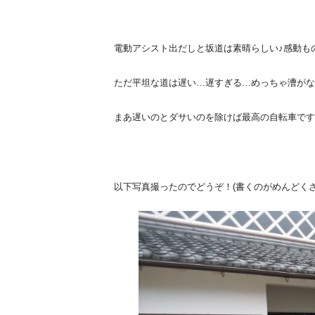
電動アシスト出だしと坂道は素晴らしい♪感動も
ただ平坦な道は遅い…遅すぎる…めっちゃ漕がない
まあ遅いのとダサいのを除けば最高の自転車です(‘;
以下写真撮ったのでどうぞ！(書くのがめんどく