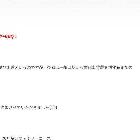
+BBQ！
縁結び街道というのですが、今回は一畑口駅から古代出雲歴史博物館までの
加させていただきました(^.^)
ースと短いファミリーコース