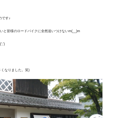
のです♪
と皆様のロードバイクに全然追いつけないm(__)m
’)
さくなりました。笑)