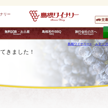
ナリー
交
無料試飲・お土産
島根和牛BBQ
旅行会社の方へ
Souvenir
BBQ
For Travel Agent
島根ワイナリー
スタッフ
ってきました！