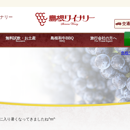
ナリー
交
無料試飲・お土産
島根和牛BBQ
旅行会社の方へ
Souvenir
BBQ
For Travel Agent
島根
に入り暑くなってきましたね^m^