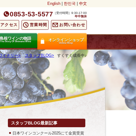
English
|
한민국
|
中文
0853-53-5577
［受付時間］9:30-17:00
年中無休
通アクセス
営業時間
お問い合わせ
島根ワインの物語
オンラインショップ
The Story Of Shimane Wine
Online Shop
ワイナリー
スタッフBLOG
すくすく成長中♪
スタッフBLOG最新記事
日本ワインコンクール2025にて金賞受賞