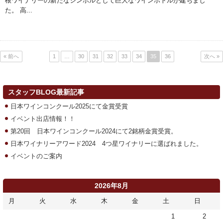
根ワイナリーの新たなシンボルとして巨大なワインボトルが建ちまし
た。 高...
« 前へ
1
…
30
31
32
33
34
35
36
次へ »
スタッフBLOG最新記事
日本ワインコンクール2025にて金賞受賞
イベント出店情報！！
第20回 日本ワインコンクール2024にて2銘柄金賞受賞。
日本ワイナリーアワード2024 4つ星ワイナリーに選ばれました。
イベントのご案内
2026年8月
月
火
水
木
金
土
日
1
2