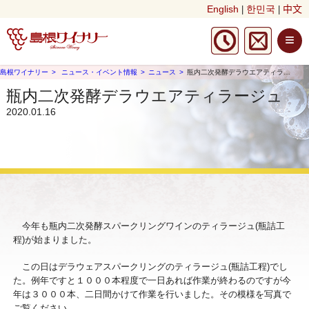
English
한민국
中文
|
|
≡
島根ワイナリー
ニュース・イベント情報
ニュース
瓶内二次発酵デラウエアティラージュ
瓶内二次発酵デラウエアティラージュ
2020.01.16
今年も瓶内二次発酵スパークリングワインのティラージュ(瓶詰工
程)が始まりました。
この日はデラウェアスパークリングのティラージュ(瓶詰工程)でし
た。例年ですと１０００本程度で一日あれば作業が終わるのですが今
年は３０００本、二日間かけて作業を行いました。その模様を写真で
ご覧ください。