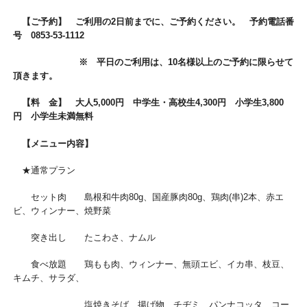
【ご予約】 ご利用の2日前までに、ご予約ください。 予約電話番
号 0853-53-1112
※ 平日のご利用は、10名様以上のご予約に限らせて
頂きます。
【料 金】 大人5,000円 中学生・高校生4,300円 小学生3,800
円 小学生未満無料
【メニュー内容】
★通常プラン
セット肉 島根和牛肉80g、国産豚肉80g、鶏肉(串)2本、赤エ
ビ、ウィンナー、焼野菜
突き出し たこわさ、ナムル
食べ放題 鶏もも肉、ウィンナー、無頭エビ、イカ串、枝豆、
キムチ、サラダ、
塩焼きそば、揚げ物、チヂミ、パンナコッタ、コー