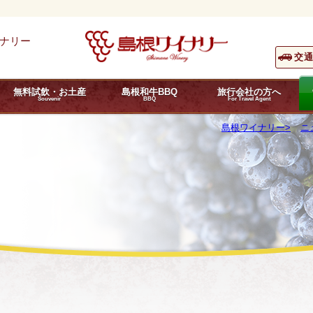
ナリー
交
無料試飲・お土産
島根和牛BBQ
旅行会社の方へ
Souvenir
BBQ
For Travel Agent
島根ワイナリー
ニ