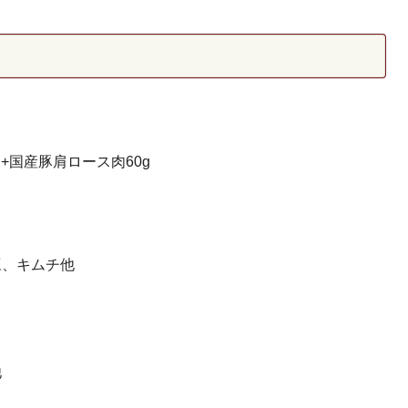
g+国産豚肩ロース肉60g
豆、キムチ他
他