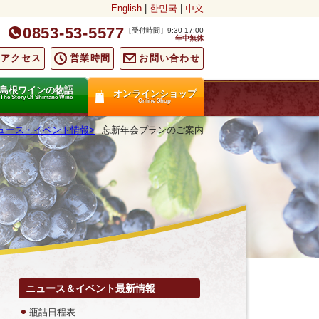
English
|
한민국
|
中文
0853-53-5577
［受付時間］9:30-17:00
年中無休
通アクセス
営業時間
お問い合わせ
島根ワインの物語
オンラインショップ
The Story Of Shimane Wine
Online Shop
ュース・イベント情報
忘新年会プランのご案内
ニュース＆イベント最新情報
瓶詰日程表