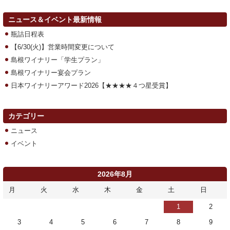
ニュース＆イベント最新情報
瓶詰日程表
【6/30(火)】営業時間変更について
島根ワイナリー「学生プラン」
島根ワイナリー宴会プラン
日本ワイナリーアワード2026【★★★★４つ星受賞】
カテゴリー
ニュース
イベント
2026年8月
月
火
水
木
金
土
日
1
2
3
4
5
6
7
8
9