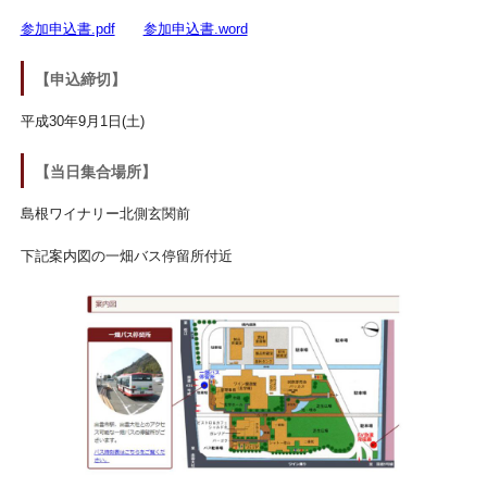
参加申込書.pdf
参加申込書.word
【申込締切】
平成30年9月1日(土)
【当日集合場所】
島根ワイナリー北側玄関前
下記案内図の一畑バス停留所付近