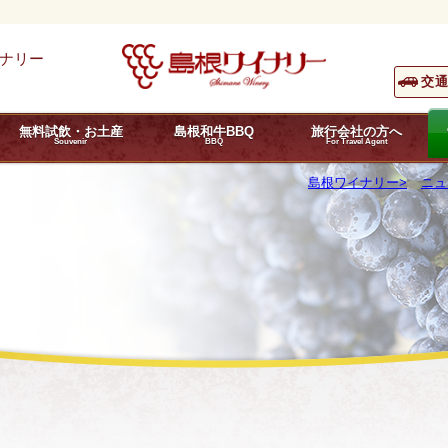
ナリー
交
無料試飲・お土産
島根和牛BBQ
旅行会社の方へ
Souvenir
BBQ
For Travel Agent
島根ワイナリー
ニュ