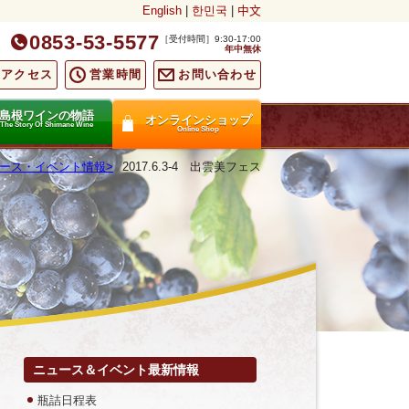
English
|
한민국
|
中文
0853-53-5577
［受付時間］9:30-17:00
年中無休
通アクセス
営業時間
お問い合わせ
島根ワインの物語
オンラインショップ
The Story Of Shimane Wine
Online Shop
ース・イベント情報
2017.6.3-4 出雲美フェス
ニュース＆イベント最新情報
瓶詰日程表