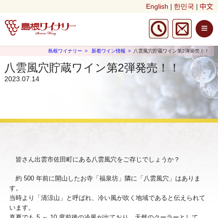
English
한민국
中文
|
|
≡
島根ワイナリー
新着ワイン情報
八雲風穴貯蔵ワイン第2弾発売！！
八雲風穴貯蔵ワイン第2弾発売！！
2023.07.14
皆さん出雲市佐田町にある八雲風穴をご存じでしょうか？
約 500 年前に開山したお寺「福泉坊」隣に「八雲風穴」はありま
す。
当時より「清涼山」と呼ばれ、冷い風が吹く地域であると伝えられて
います。
真夏でも 5 ～ 10 度前後の冷風が出ており、天然のクーラーとして、