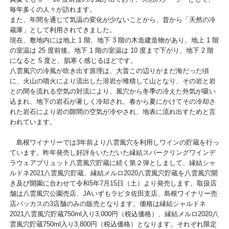
毎年多くの人々が訪れます。
また、年間を通じて気温の変化が少ないことから、昔から「天然の冷
蔵庫」として利用されてきました。
現在、敷地内には地上 1 階、地下 3 階の木造建造物があり、地上 1 階
の室温は 25 度前後。地下 1 階の室温は 10 度まで下がり、地下 2 階
になると 5 度と、肌寒く感じるほどです。
八雲風穴の冷風が吹き出す原理は、大昔この辺りがまだ海だった頃
に、火山の噴火により流出した溶岩が堆積して山となり、その岩と岩
との間を流れる空気の対流により、風穴から冬季の冷えた外気が吸い
込まれ、地下の岩石が著しく冷却され、春から夏にかけてその冷却さ
れた岩石により岩の隙間の空気が冷やされ、地表に流れ出すためと言
われています。
島根ワイナリーでは3年前より八雲風穴を利用しワインの貯蔵を行っ
ています。昨年発売し好評をいただいた縁結スパークリングワインデ
ラウェアブリュット八雲風穴貯蔵に続く第２弾としまして、縁結シャ
ルドネ2021八雲風穴貯蔵、縁結メルロ2020八雲風穴貯蔵を八雲風穴開
き及び開園に合わせて令和5年7月15日（土）より発売します。取扱店
舗は八雲風穴公園売店、JAいずもラピタ佐田支店、島根ワイナリー売
店バッカスの3店舗のみの販売となります。価格は縁結シャルドネ
2021八雲風穴貯蔵750ml入り3,000円（税込価格）、縁結メルロ2020八
雲風穴貯蔵750ml入り3,800円（税込価格）となります。それぞれ限定