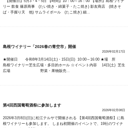
【開催日】5月3・4・5日 【時間】10：00～16：00 【場所】島根ワイナ
リー 飲食 篠原商事 (たい焼き・綿菓子・たこ焼き) 影友商店 (焼きそ
ば・手握り天 他) サムライボール (たこ焼き) 細...
島根ワイナリー「2026春の青空市」開催
2026年02月17日
★開催日 令和8年3月14日(土)・15日(日) 10:00～16:00 ★場 所
島根ワイナリー芝生広場・多目的ホール ☆イベント内容 14日(土) 芝生
広場 野菜・果物販売...
第4回西国葡萄酒祭に参加します
2026年02月08日
2026年3月8日(日)に松江テルサで開催される 【第4回西国葡萄酒祭】に島
根ワイナリーも参加します。 しまね初開催のイベントで、19社のワイナ