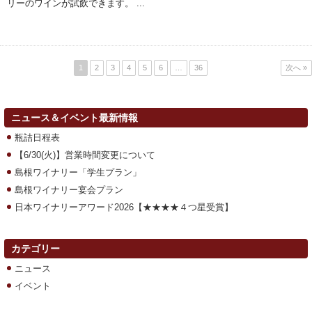
リーのワインが試飲できます。 ...
1
2
3
4
5
6
…
36
次へ »
ニュース＆イベント最新情報
瓶詰日程表
【6/30(火)】営業時間変更について
島根ワイナリー「学生プラン」
島根ワイナリー宴会プラン
日本ワイナリーアワード2026【★★★★４つ星受賞】
カテゴリー
ニュース
イベント