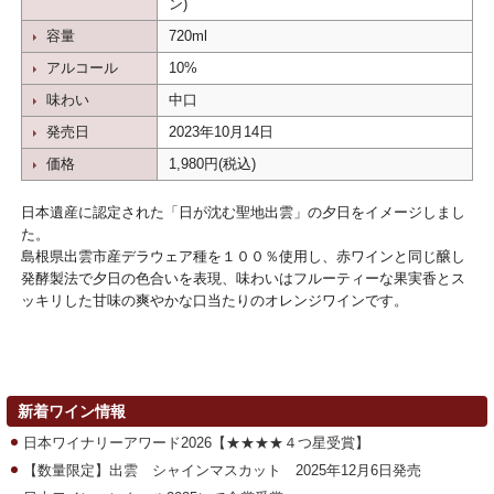
ン)
容量
720ml
アルコール
10%
味わい
中口
発売日
2023年10月14日
価格
1,980円(税込)
日本遺産に認定された「日が沈む聖地出雲」の夕日をイメージしまし
た。
島根県出雲市産デラウェア種を１００％使用し、赤ワインと同じ醸し
発酵製法で夕日の色合いを表現、味わいは
フルーティーな果実香とス
ッキリした甘味の爽やかな口当たりのオレンジワインです。
新着ワイン情報
日本ワイナリーアワード2026【★★★★４つ星受賞】
【数量限定】出雲 シャインマスカット 2025年12月6日発売