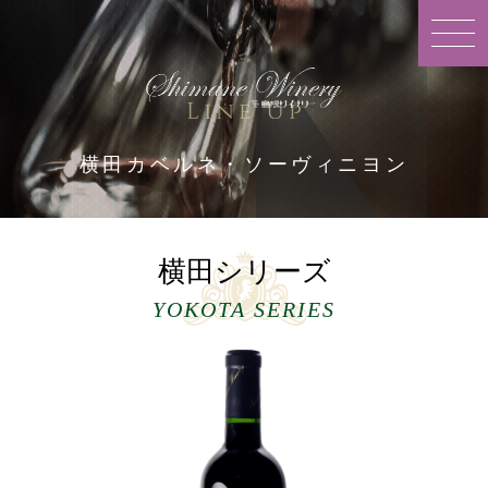
togg
navi
横田カベルネ・ソーヴィニヨン
見つかりませんでした。
横田シリーズ
YOKOTA SERIES