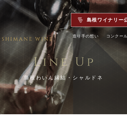
島根ワイナリー
造り手の想い
コンクー
島根わいん縁結・シャルドネ
見つかりませんでした。