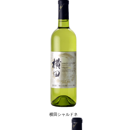
縁結スパークリング
横田シャルドネ
縁結スパークリング
縁結スパ
マスカット・ベーリ
デラウェア ブリュッ
甲州 
ーAロゼ ブリュット
ト