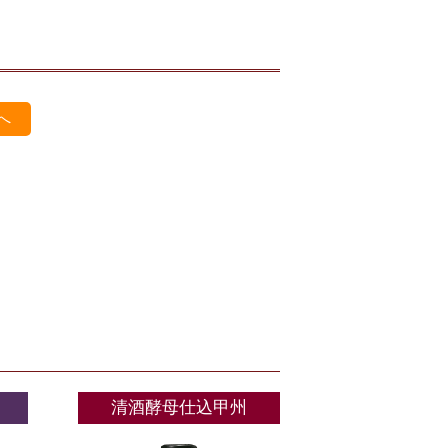
へ
清酒酵母仕込甲州