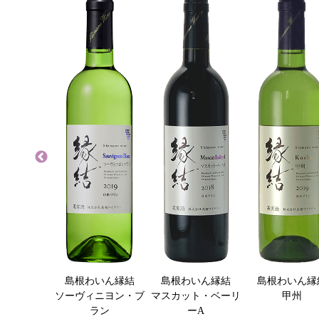
ークリング
島根わいん縁結
島根わいん縁結
島根わいん縁
ブリュット
ソーヴィニヨン・ブ
マスカット・ベーリ
甲州
ラン
ーA