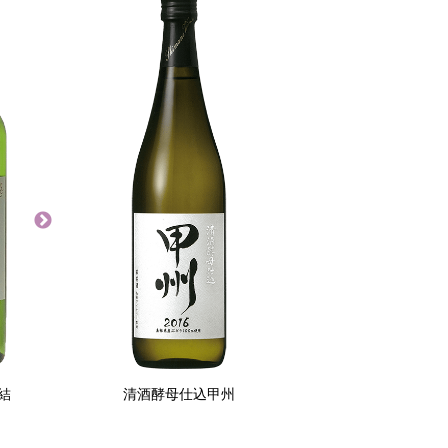
結
縁結スパークリング
清酒酵母仕込甲州
縁結スパークリング
縁結スパークリング
マスカット・ベーリ
デラウェア ブリュッ
甲州 ブリュット
ーAロゼ ブリュット
ト