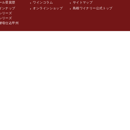
ール受賞歴
ワインコラム
サイトマップ
インナップ
オンラインショップ
島根ワイナリー公式トップ
シリーズ
シリーズ
酵母仕込甲州