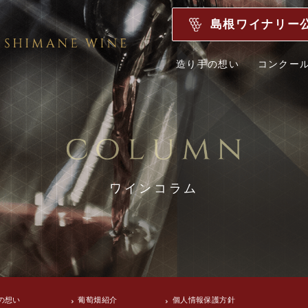
島根ワイナリー
造り手の想い
コンクー
ワインコラム
の想い
葡萄畑紹介
個人情報保護方針