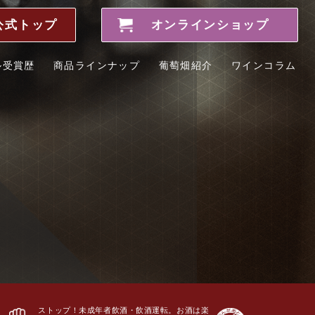
公式トップ
オンラインショップ
ル受賞歴
商品ラインナップ
葡萄畑紹介
ワインコラム
ストップ！未成年者飲酒・飲酒運転。お酒は楽