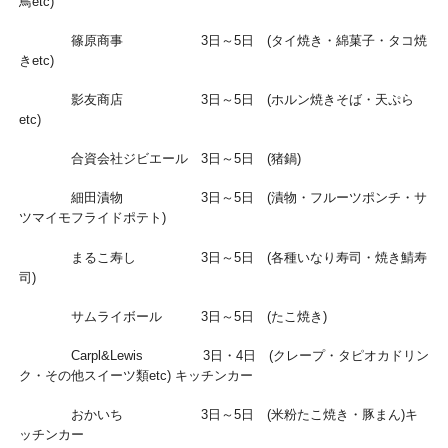
鳥etc)
篠原商事 3日～5日 (タイ焼き・綿菓子・タコ焼
きetc)
影友商店 3日～5日 (ホルン焼きそば・天ぷら
etc)
合資会社ジビエール 3日～5日 (猪鍋)
細田漬物 3日～5日 (漬物・フルーツポンチ・サ
ツマイモフライドポテト)
まるこ寿し 3日～5日 (各種いなり寿司・焼き鯖寿
司)
サムライボール 3日～5日 (たこ焼き)
Carpl&Lewis 3日・4日 (クレープ・タピオカドリン
ク・その他スイーツ類etc) キッチンカー
おかいち 3日～5日 (米粉たこ焼き・豚まん)キ
ッチンカー