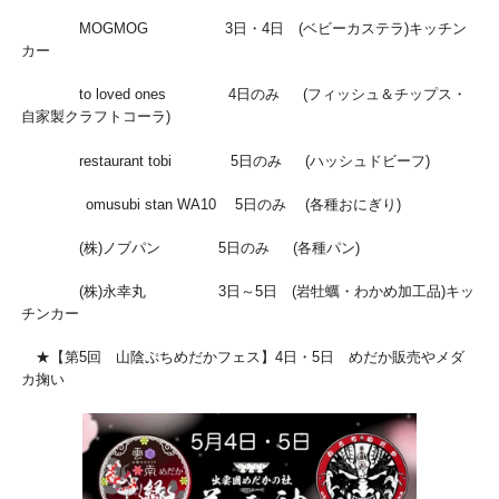
MOGMOG 3日・4日 (ベビーカステラ)キッチン
カー
to loved ones 4日のみ (フィッシュ＆チップス・
自家製クラフトコーラ)
restaurant tobi 5日のみ (ハッシュドビーフ)
omusubi stan WA10 5日のみ (各種おにぎり)
(株)ノブパン 5日のみ (各種パン)
(株)永幸丸 3日～5日 (岩牡蠣・わかめ加工品)キッ
チンカー
★【第5回 山陰ぷちめだかフェス】4日・5日 めだか販売やメダ
カ掬い