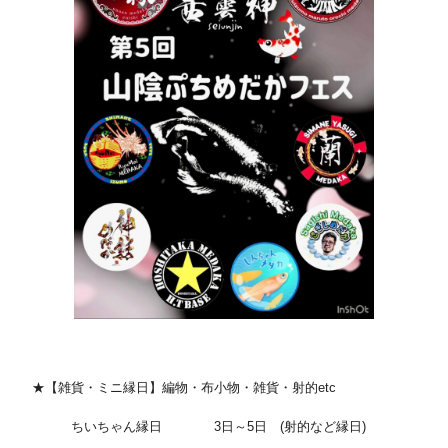
★【雑貨・ミニ縁日】編物・布小物・雑貨・射的etc
ちいちゃん縁日 3日～5日 (射的など縁日)