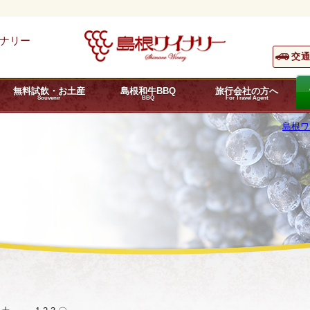
ナリー
交
無料試飲・お土産
島根和牛BBQ
旅行会社の方へ
Souvenir
BBQ
For Travel Agent
島根ワ