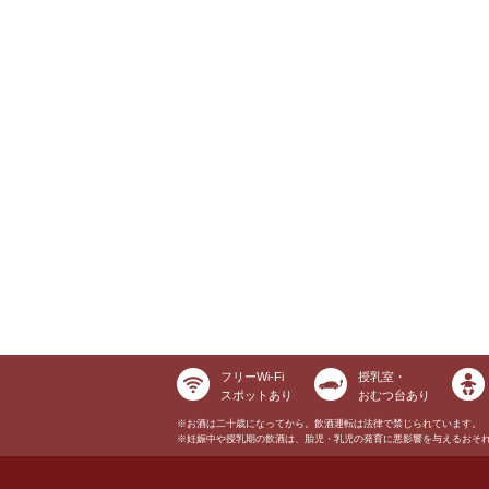
フリーWi-Fi
授乳室・
スポットあり
おむつ台あり
※お酒は二十歳になってから。飲酒運転は法律で禁じられています。
※妊娠中や授乳期の飲酒は、胎児・乳児の発育に悪影響を与えるおそ