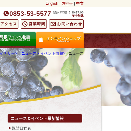
English
|
한민국
|
中文
0853-53-5577
［受付時間］9:30-17:00
年中無休
通アクセス
営業時間
お問い合わせ
島根ワインの物語
オンラインショップ
The Story Of Shimane Wine
Online Shop
イナリー
ニュース・イベント情報
ニュース
ニュース＆イベント最新情報
瓶詰日程表