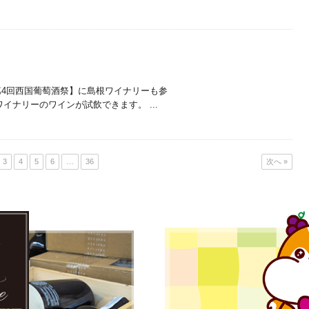
 【第4回西国葡萄酒祭】に島根ワイナリーも参
イナリーのワインが試飲できます。 ...
3
4
5
6
…
36
次へ »