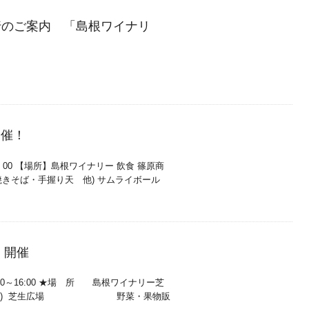
行のご案内 「島根ワイナリ
開催！
：00 【場所】島根ワイナリー 飲食 篠原商
(焼きそば・手握り天 他) サムライボール
」開催
:00～16:00 ★場 所 島根ワイナリー芝
14日(土) 芝生広場 野菜・果物販